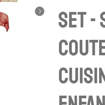
Set - 
coute
cuisi
enfan