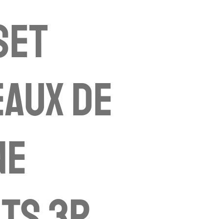
set
aux de
ne
ts 3P