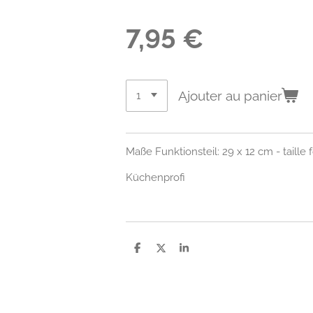
7,95 €
Ajouter au panier
Maße Funktionsteil: 29 x 12 cm - taille 
Küchenprofi
P
P
P
a
a
a
r
r
r
t
t
t
a
a
a
g
g
g