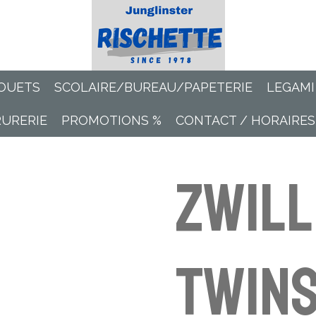
OUETS
SCOLAIRE/BUREAU/PAPETERIE
LEGAMI
RURERIE
PROMOTIONS %
CONTACT / HORAIRES
ZWILL
TWIN