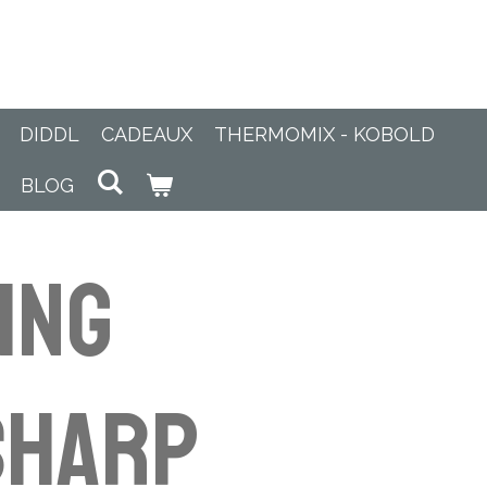
DIDDL
CADEAUX
THERMOMIX - KOBOLD
BLOG
ING
SHARP