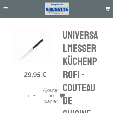
Passer
au
contenu
principal
Universa
lmesser
Küchenp
rofi -
29,95 €
couteau
Ajouter
au
de
panier