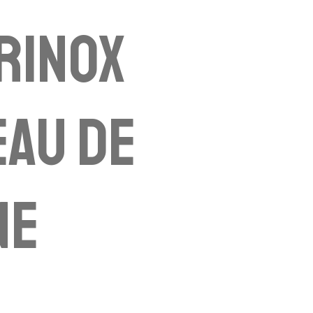
rinox
au de
ne