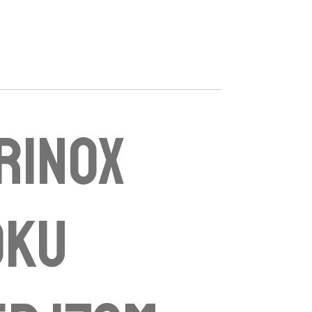
rinox
oku