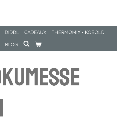
DIDDL
CADEAUX
THERMOMIX - KOBOLD
BLOG
okumesse
m