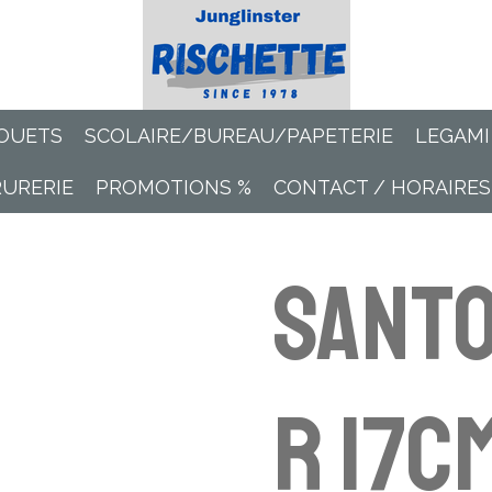
OUETS
SCOLAIRE/BUREAU/PAPETERIE
LEGAMI
RURERIE
PROMOTIONS %
CONTACT / HORAIRES
Sant
r 17c