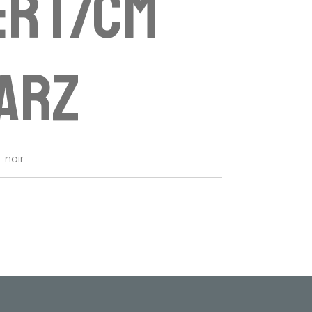
r 17cm
arz
 noir