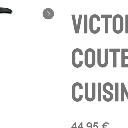
Victo
coute
cuisi
44,95 €