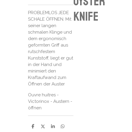
oyster
knife
PROBLEMLOS JEDE
SCHALE ÖFFNEN. Mit
seiner langen
schmalen Klinge und
dem ergonomisch
geformten Griff aus
rutschfestem
Kunststoff, liegt er gut
in der Hand und
minimiert den
Kraftaufwand zum
Öffnen der Auster
Ouvre huitres -
Victorinox - Austern -
öffnen
P
P
P
P