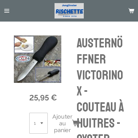
Passer
au
contenu
principal
Austernö
ffner
Victorino
x -
25,95 €
couteau à
Ajouter
huitres -
au
panier