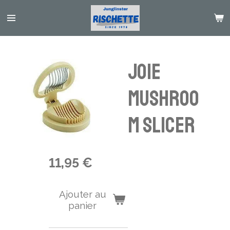
Passer
au
contenu
principal
Joie
Mushroo
m Slicer
11,95 €
Ajouter au
panier