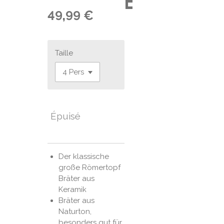
e
49,99 €
Taille
Épuisé
Der klassische
große Römertopf
Bräter aus
Keramik
Bräter aus
Naturton,
besonders gut für