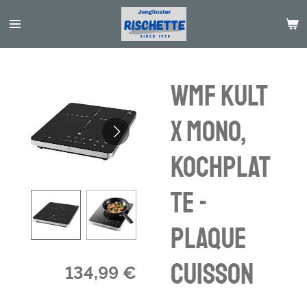
Passer
au
contenu
principal
WMF KULT
X Mono,
Kochplat
te -
plaque
cuisson
134,99 €