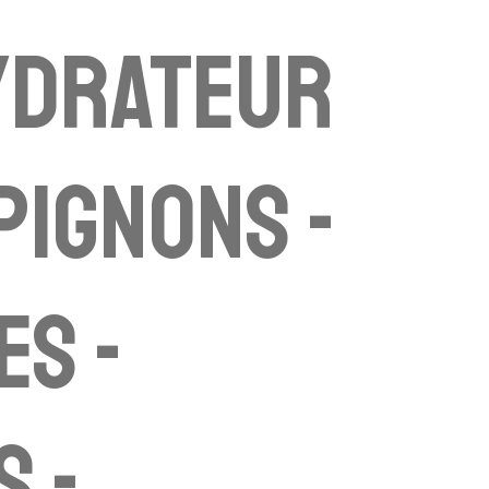
ydrateur
ignons -
s -
s -