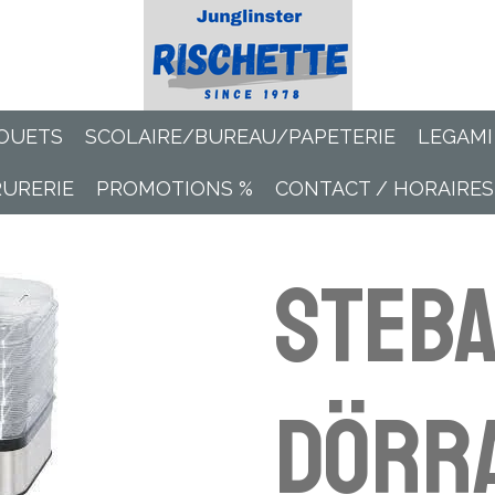
OUETS
SCOLAIRE/BUREAU/PAPETERIE
LEGAMI
RURERIE
PROMOTIONS %
CONTACT / HORAIRES
Steb
Dörra