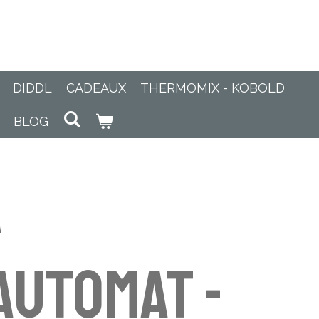
DIDDL
CADEAUX
THERMOMIX - KOBOLD
BLOG
a
utomat -