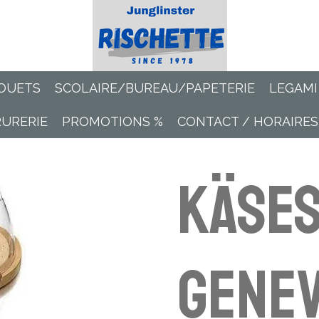
OUETS
SCOLAIRE/BUREAU/PAPETERIE
LEGAMI
RURERIE
PROMOTIONS %
CONTACT / HORAIRES
Käse
Genev