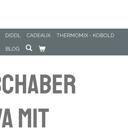
DIDDL
CADEAUX
THERMOMIX - KOBOLD
BLOG
schaber
a mit