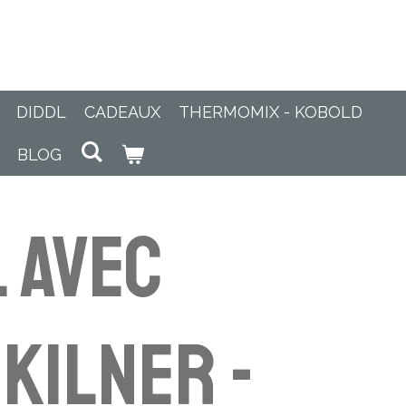
DIDDL
CADEAUX
THERMOMIX - KOBOLD
BLOG
 avec
 Kilner -