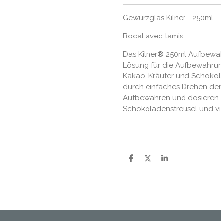
Gewürzglas Kilner - 250ml
Bocal avec tamis
Das Kilner® 250ml Aufbewahr
Lösung für die Aufbewahrun
Kakao, Kräuter und Schokol
durch einfaches Drehen den 
Aufbewahren und dosieren S
Schokoladenstreusel und vi
P
P
P
a
a
a
r
r
r
t
t
t
a
a
a
g
g
g
e
e
e
r
r
r