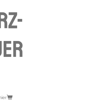
rz-
uer
nier