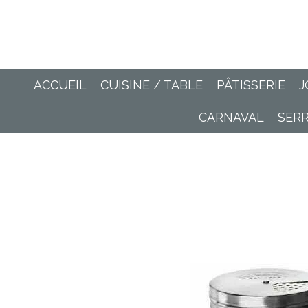
Passer
au
contenu
principal
ACCUEIL
CUISINE / TABLE
PÂTISSERIE
J
CARNAVAL
SER