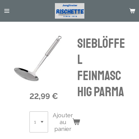
Passer
au
contenu
principal
Sieblöffe
l
feinmasc
hig PARMA
22,99 €
Ajouter
au
panier