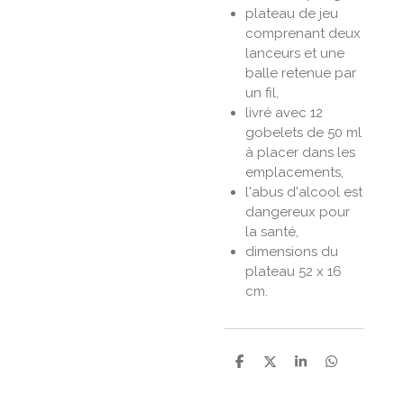
plateau de jeu
comprenant deux
lanceurs et une
balle retenue par
un fil,
livré avec 12
gobelets de 50 ml
à placer dans les
emplacements,
l'abus d'alcool est
dangereux pour
la santé,
dimensions du
plateau 52 x 16
cm.
P
P
P
P
a
a
a
a
r
r
r
r