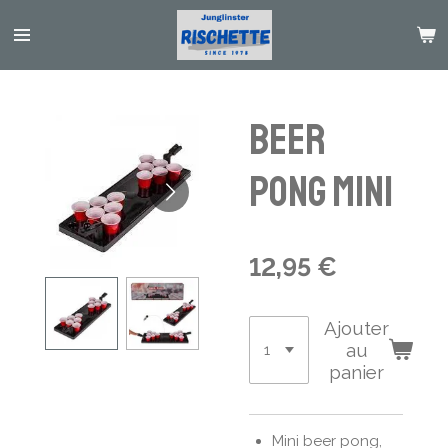
Passer
au
contenu
principal
Beer
pong mini
12,95 €
Ajouter
au
panier
Mini beer pong,