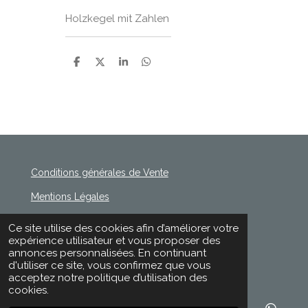
Holzkegel mit Zahlen
P
P
P
P
a
a
a
a
r
r
r
r
t
t
t
t
a
a
a
a
g
g
g
g
e
e
e
e
r
r
r
r
Conditions générales de Vente
Mentions Légales
Politique de Confidentialité
Ce site utilise des cookies afin d’améliorer votre
© 2020 - 2026 Rischette
expérience utilisateur et vous proposer des
Propulsé par
Webador
annonces personnalisées. En continuant
d'utiliser ce site, vous confirmez que vous
acceptez notre politique d’utilisation des
cookies.