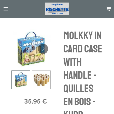
Passer
au
contenu
principal
Molkky in
Card case
with
handle -
quilles
en bois -
35,95 €