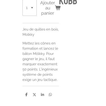
kubb
Ajouter
au
panier
Jeu de quilles en bois,
Molkky
Mettez les cônes en
formation et lancez le
bâton Mölkky. Pour
gagner le jeu, il faut
marquer exactement
50 points. L'ingénieux
système de points
exige un jeu tactique.
P
P
P
P
a
a
a
a
r
r
r
r