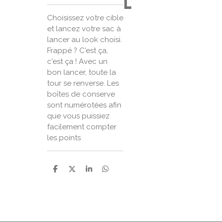
l
Choisissez votre cible
et lancez votre sac à
lancer au look choisi.
Frappé ? C'est ça,
c'est ça ! Avec un
bon lancer, toute la
tour se renverse. Les
boîtes de conserve
sont numérotées afin
que vous puissiez
facilement compter
les points
P
P
P
P
a
a
a
a
r
r
r
r
t
t
t
t
a
a
a
a
g
g
g
g
e
e
e
e