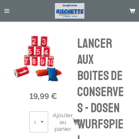
Passer
au
contenu
principal
Lancer
aux
boites de
conserve
19,99 €
s - Dosen
Ajouter
Wurfspie
au
panier