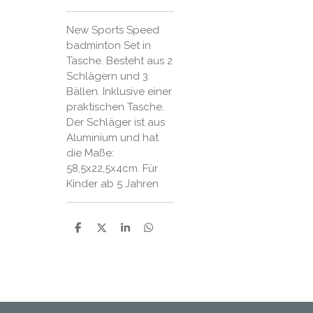
New Sports Speed
badminton Set in
Tasche. Besteht aus 2
Schlägern und 3
Bällen. Inklusive einer
praktischen Tasche.
Der Schläger ist aus
Aluminium und hat
die Maße:
58,5x22,5x4cm. Für
Kinder ab 5 Jahren
P
P
P
P
a
a
a
a
r
r
r
r
t
t
t
t
a
a
a
a
g
g
g
g
e
e
e
e
r
r
r
r