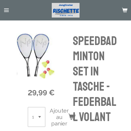
Passer
au
contenu
principal
Speedbad
minton
Set in
Tasche -
29,99 €
Federbal
Ajouter
l volant
au
panier