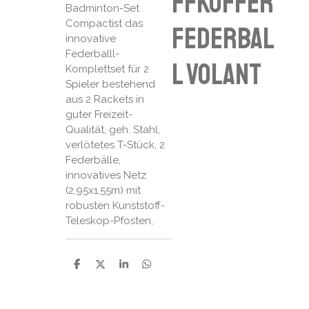
ffkoffer
Badminton-Set
Compactist das
Federbal
innovative
Federballl-
l volant
Komplettset für 2
Spieler bestehend
aus 2 Rackets in
guter Freizeit-
Qualität, geh. Stahl,
verlötetes T-Stück, 2
Federbälle,
innovatives Netz
(2,95x1,55m) mit
robusten Kunststoff-
Teleskop-Pfosten,
P
P
P
P
a
a
a
a
r
r
r
r
t
t
t
t