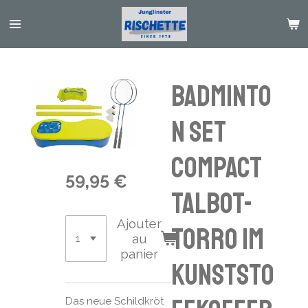
Passer
au
contenu
principal
Badminto
n Set
COMPACT
59,95 €
Talbot-
Ajouter
Torro im
au
panier
Kunststo
Das neue Schildkröt