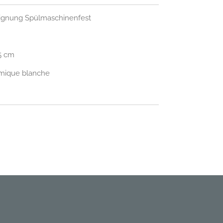
ignung Spülmaschinenfest
5 cm
amique blanche