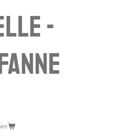
lle -
fanne
ier