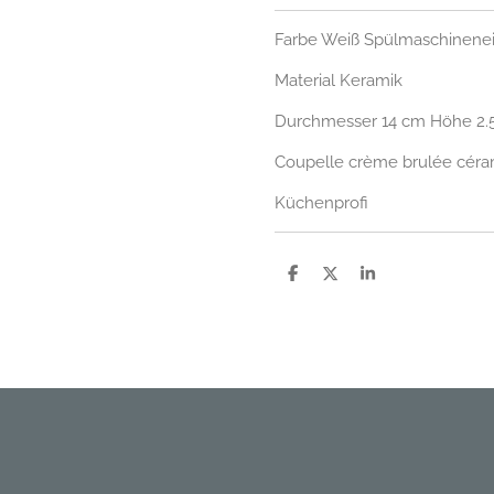
Farbe Weiß Spülmaschinene
Material Keramik
Durchmesser 14 cm Höhe 2.
Coupelle crème brulée cér
Küchenprofi
P
P
P
a
a
a
r
r
r
t
t
t
a
a
a
g
g
g
e
e
e
r
r
r