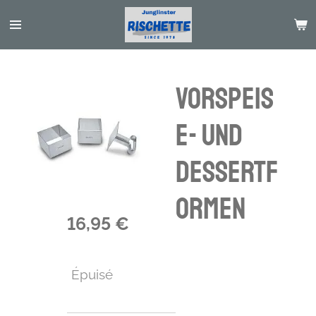
Passer
au
contenu
principal
Vorspeis
e- und
Dessertf
ormen
16,95 €
Épuisé