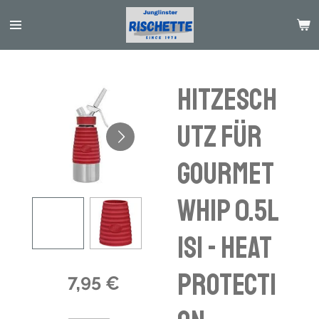
Passer
au
contenu
principal
Hitzesch
utz für
Gourmet
Whip 0.5L
iSi - heat
protecti
7,95 €