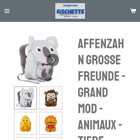
Passer
au
contenu
principal
AFFENZAH
N grosse
Freunde -
grand
mod -
animaux -