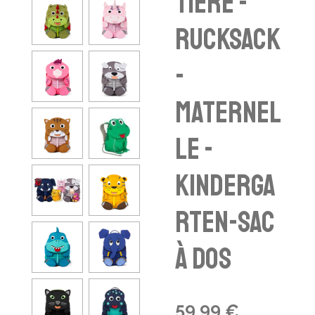
Tiere -
Rucksack
-
maternel
le -
Kinderga
rten-sac
à dos
59,99 €