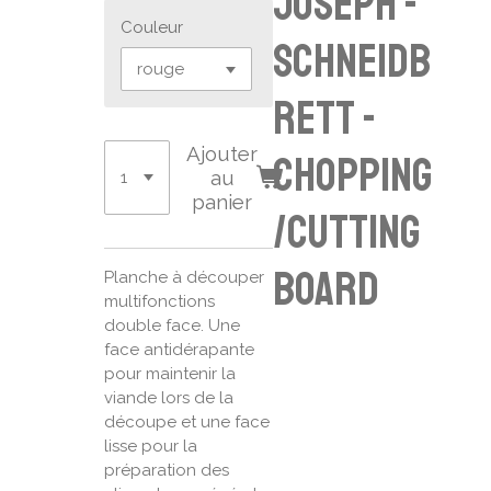
Joseph -
Couleur
Schneidb
rett -
Ajouter
chopping
au
panier
/cutting
board
Planche à découper
multifonctions
double face. Une
face antidérapante
pour maintenir la
viande lors de la
découpe et une face
lisse pour la
préparation des