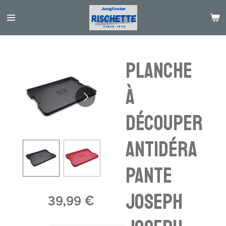
Passer
au
contenu
principal
Planche
à
découper
antidéra
pante
Joseph
39,99 €