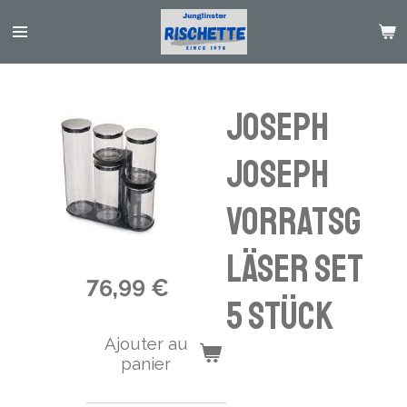
Passer
au
contenu
principal
Joseph
Joseph
Vorratsg
läser Set
76,99 €
5 Stück
Ajouter au
panier