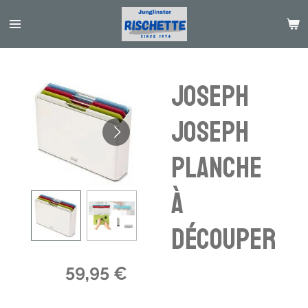
Passer
au
contenu
principal
Joseph
Joseph
planche
à
découper
59,95 €