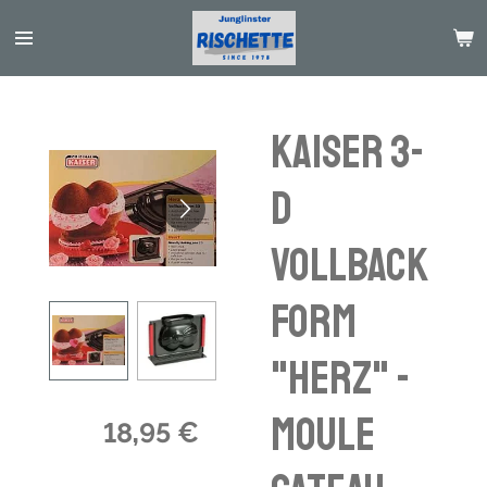
Passer
au
contenu
principal
Kaiser 3-
D
Vollback
form
"Herz" -
Moule
18,95 €