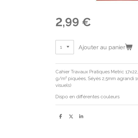
2,99 €
Ajouter au panier
Cahier Travaux Pratiques Metric 17x22,
g/m² piquées, Séyès 2,5mm agrandi 10/
visuels)
Dispo en différentes couleurs
P
P
P
a
a
a
r
r
r
t
t
t
a
a
a