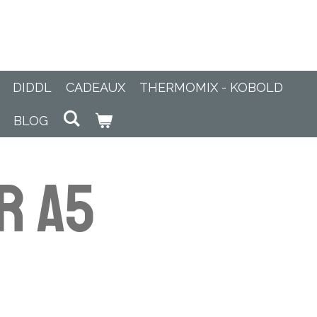
DIDDL
CADEAUX
THERMOMIX - KOBOLD
BLOG
r A5