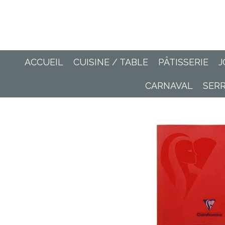
Passer
au
contenu
principal
ACCUEIL
CUISINE / TABLE
PÂTISSERIE
J
CARNAVAL
SER