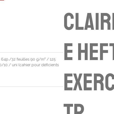
Clair
e Hef
 64p./32 feuilles 90 g/m² / 125
10 / uni (cahier pour déficients
exerc
TP