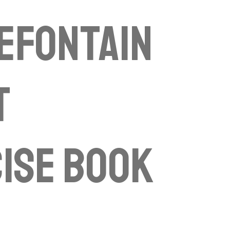
efontain
t
ise book