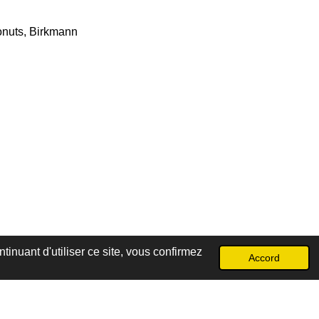
onuts, Birkmann
inuant d'utiliser ce site, vous confirmez
Accord
Propulsé par
Webador