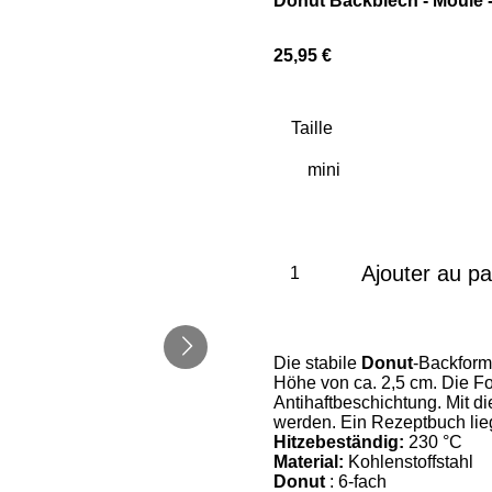
Donut Backblech - Moule 
25,95 €
Taille
Ajouter au pa
Die stabile
Donut
-Backform
Höhe von ca. 2,5 cm. Die Fo
Antihaftbeschichtung. Mit 
werden. Ein Rezeptbuch lieg
Hitzebeständig:
230 °C
Material:
Kohlenstoffstahl
Donut
: 6-fach