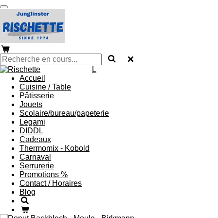
Passer
au
contenu
principal
L
Accueil
Cuisine / Table
Pâtisserie
Jouets
Scolaire/bureau/papeterie
Legami
DIDDL
Cadeaux
Thermomix - Kobold
Carnaval
Serrurerie
Promotions %
Contact / Horaires
Blog