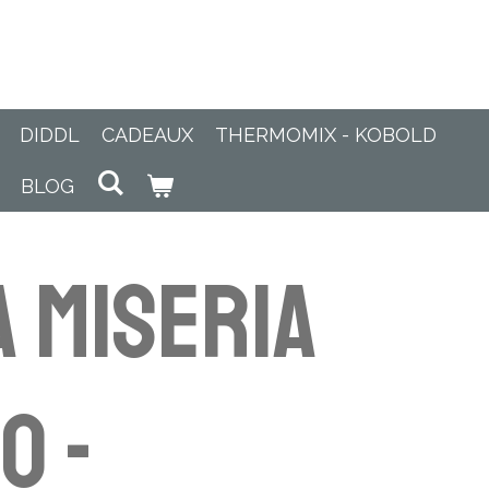
DIDDL
CADEAUX
THERMOMIX - KOBOLD
BLOG
 Miseria
o -