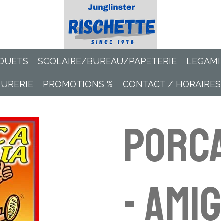
OUETS
SCOLAIRE/BUREAU/PAPETERIE
LEGAMI
RURERIE
PROMOTIONS %
CONTACT / HORAIRES
Porca
- Amig