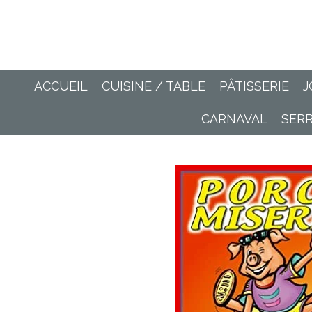
Passer
au
contenu
principal
ACCUEIL
CUISINE / TABLE
PÂTISSERIE
J
CARNAVAL
SER