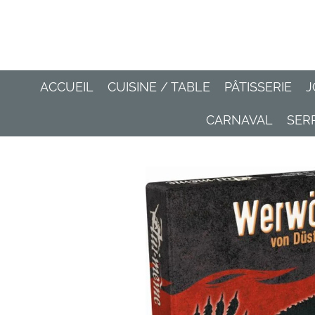
Passer
au
contenu
principal
ACCUEIL
CUISINE / TABLE
PÂTISSERIE
J
CARNAVAL
SER