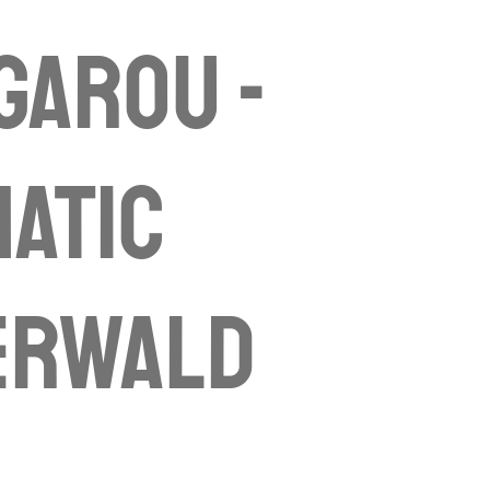
garou -
atic
erwald