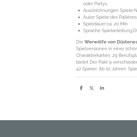
oder Partys.
Auszeichnungen Spiele:No
Autor Spiele:des Pallières
Spieldauer:ca. 20 Min
Sprache Spielanleitung:D
Die
Werwölfe von Düsterwa
Spielversionen in einer schö
Charakterkarten, 29 Berufsp
bietet Der Pakt 9 verschiede
47 Spieler. Ab 10 Jahren. Spi
P
P
P
a
a
a
r
r
r
t
t
t
a
a
a
g
g
g
e
e
e
r
r
r