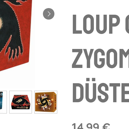
loup 
Zygom
Düst
14,99 €