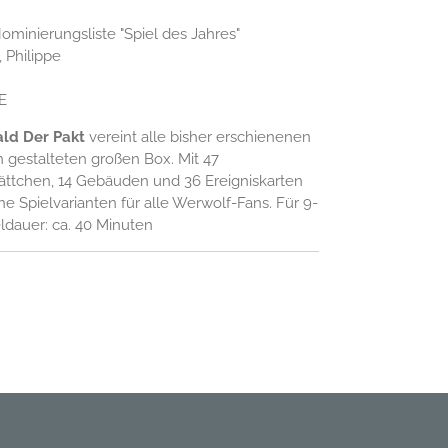
minierungsliste "Spiel des Jahres"
, Philippe
E
ld Der Pakt
vereint alle bisher erschienenen
n gestalteten großen Box. Mit 47
lättchen, 14 Gebäuden und 36 Ereigniskarten
ne Spielvarianten für alle Werwolf-Fans. Für 9-
eldauer: ca. 40 Minuten