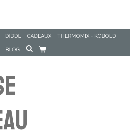
DIDDL
CADEAUX
THERMOMIX - KOBOLD
BLOG
se
eau