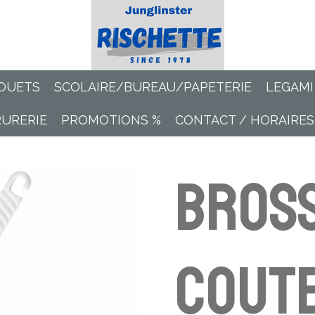
OUETS
SCOLAIRE/BUREAU/PAPETERIE
LEGAMI
RURERIE
PROMOTIONS %
CONTACT / HORAIRES
Bros
cout