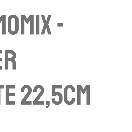
omix -
er
e 22,5cm