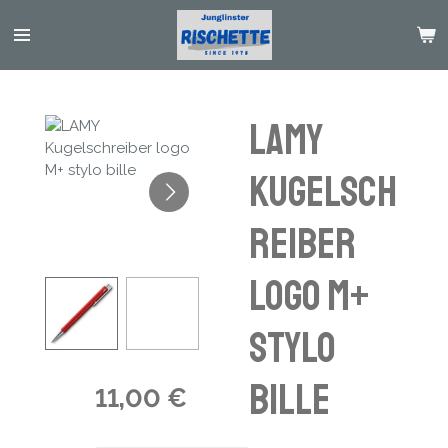
Passer
au
contenu
principal
LAMY
Kugelsch
reiber
logo M+
stylo
bille
11,00 €