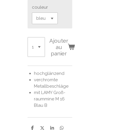
couleur
Ajouter
au
panier
hochglänzend
verchromte
Metallbeschläge
mit LAMY Groß­
raum­mi­ne M 16
Blau B
P
P
P
P