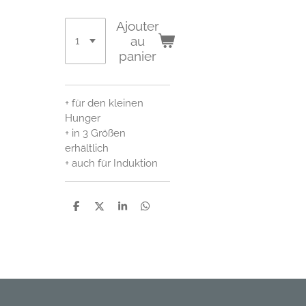
Ajouter
au
panier
+ für den kleinen
Hunger
+ in 3 Größen
erhältlich
+ auch für Induktion
P
P
P
P
a
a
a
a
r
r
r
r
t
t
t
t
a
a
a
a
g
g
g
g
e
e
e
e
r
r
r
r