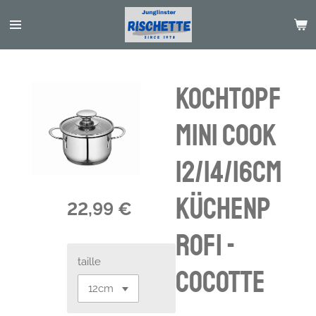
Passer
au
contenu
principal
Kochtopf
MINI COOK
12/14/16CM
Küchenp
22,99 €
rofi -
taille
cocotte