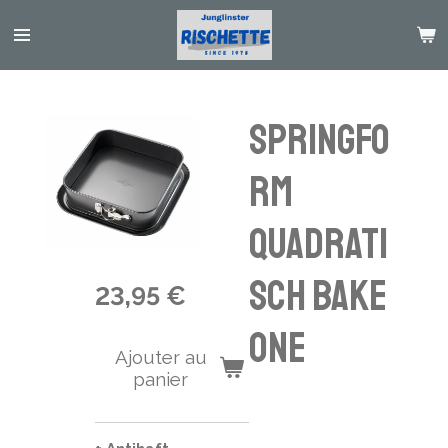
Passer
au
contenu
principal
Springfo
rm
quadrati
sch BAKE
23,95 €
ONE
Ajouter au
panier