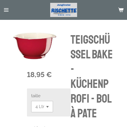
Passer
au
contenu
principal
Teigschü
ssel Bake
-
18,95 €
Küchenp
rofi - bol
taille
à pate