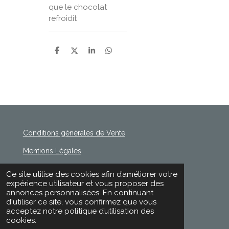
que le chocolat
refroidit
P
P
P
P
a
a
a
a
r
r
r
r
t
t
t
t
a
a
a
a
g
g
g
g
e
e
e
e
r
r
r
r
Conditions générales de Vente
Mentions Légales
Politique de Confidentialité
Ce site utilise des cookies afin d’améliorer votre
© 2020 - 2026 Rischette
expérience utilisateur et vous proposer des
Propulsé par
Webador
annonces personnalisées. En continuant
d'utiliser ce site, vous confirmez que vous
acceptez notre politique d’utilisation des
cookies.