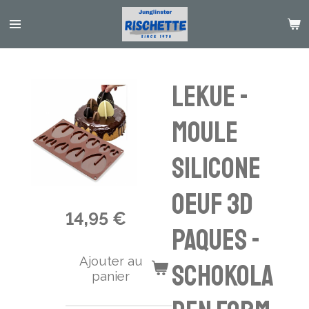
Passer
au
contenu
principal
LEKUE -
Moule
silicone
oeuf 3d
14,95 €
paques -
Ajouter au
Schokola
panier