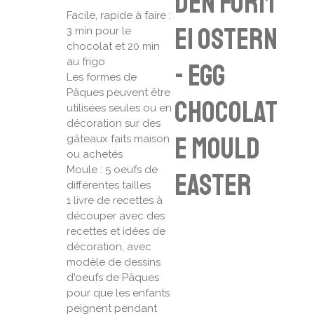
den Form
Facile, rapide à faire :
Ei Ostern
3 min pour le
chocolat et 20 min
au frigo
- egg
Les formes de
Pâques peuvent être
chocolat
utilisées seules ou en
décoration sur des
e mould
gâteaux faits maison
ou achetés
Moule : 5 oeufs de
Easter
différentes tailles
1 livre de recettes à
découper avec des
recettes et idées de
décoration, avec
modèle de dessins
d'oeufs de Pâques
pour que les enfants
peignent pendant