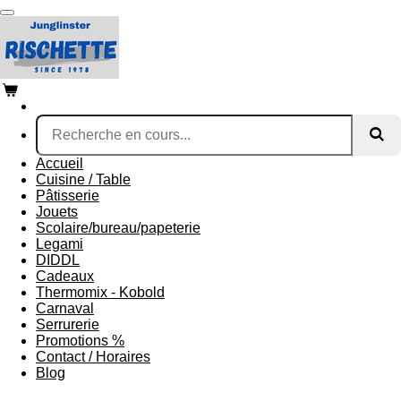
Passer
au
contenu
principal
Accueil
Cuisine / Table
Pâtisserie
Jouets
Scolaire/bureau/papeterie
Legami
DIDDL
Cadeaux
Thermomix - Kobold
Carnaval
Serrurerie
Promotions %
Contact / Horaires
Blog