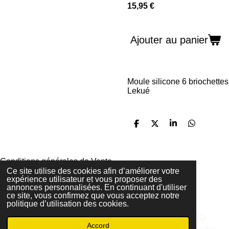
15,95 €
Ajouter au panier
Moule silicone 6 briochettes
Lekué
P
P
P
P
a
a
a
a
r
r
r
r
t
t
t
t
a
a
a
a
Conditions générales de Vente
g
g
g
g
Mentions Légales
Ce site utilise des cookies afin d’améliorer votre
e
e
e
e
expérience utilisateur et vous proposer des
Politique de Confidentialité
r
r
r
r
annonces personnalisées. En continuant d'utiliser
© 2020 - 2026 Rischette
ce site, vous confirmez que vous acceptez notre
Propulsé par
Webador
politique d’utilisation des cookies.
Accord
E-mail
Téléphone
Carte
Facebook
WhatsApp