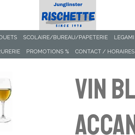
OUETS
SCOLAIRE/BUREAU/PAPETERIE
LEGAMI
RURERIE
PROMOTIONS %
CONTACT / HORAIRES
Vin b
Accan