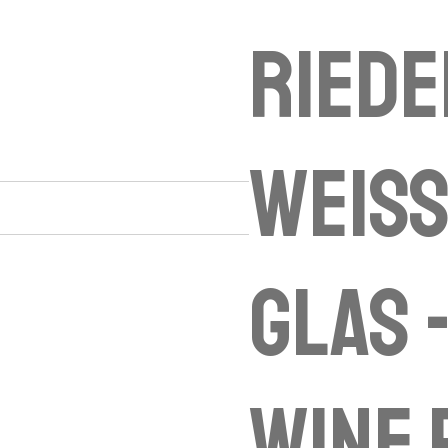
Riede
Weis
Glas 
wine