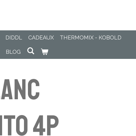
DIDDL
CADEAUX
THERMOMIX - KOBOLD
BLOG
lanc
to 4p