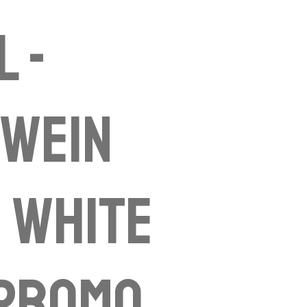
l -
swein
- White
 Promo