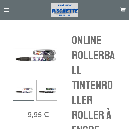
Passer
au
contenu
principal
Online
Rollerba
ll
Tintenro
ller
Roller à
9,95 €