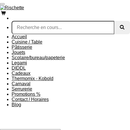
Passer
au
contenu
principal
Accueil
Cuisine / Table
Pâtisserie
Jouets
Scolaire/bureau/papeterie
Legami
DIDDL
Cadeaux
Thermomix - Kobold
Carnaval
Serrurerie
Promotions %
Contact / Horaires
Blog