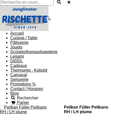
L
Accueil
Cuisine / Table
Pâtisserie
Jouets
Scolaire/bureau/papeterie
Legami
DIDDL
Cadeaux
Thermomix - Kobold
Carnaval
Serrurerie
Promotions %
Contact / Horaires
Blog
Rechercher
Panier
Pelikan Füller Pelikano
RH / LH plume