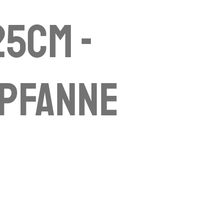
25cm -
hpfanne