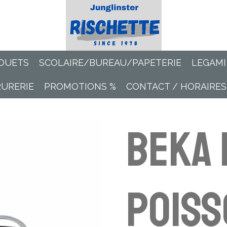
OUETS
SCOLAIRE/BUREAU/PAPETERIE
LEGAMI
RURERIE
PROMOTIONS %
CONTACT / HORAIRES
BEKA 
poiss