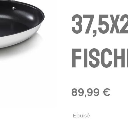
37,5x
Fisc
89,99 €
Épuisé