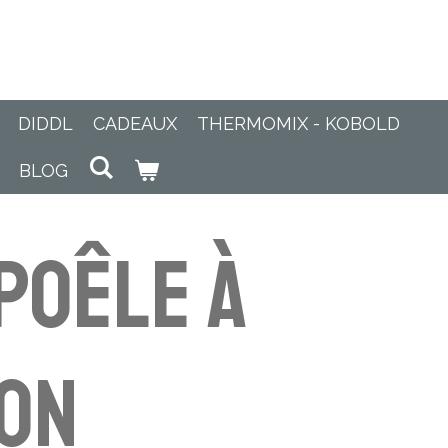
DIDDL
CADEAUX
THERMOMIX - KOBOLD
BLOG
Poêle à
on