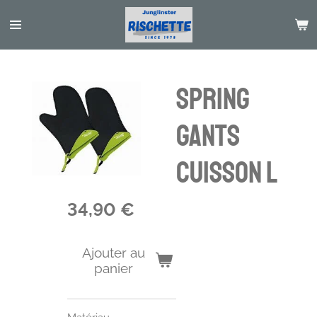
Passer
au
contenu
principal
SPRING
Gants
cuisson L
34,90 €
Ajouter au
panier