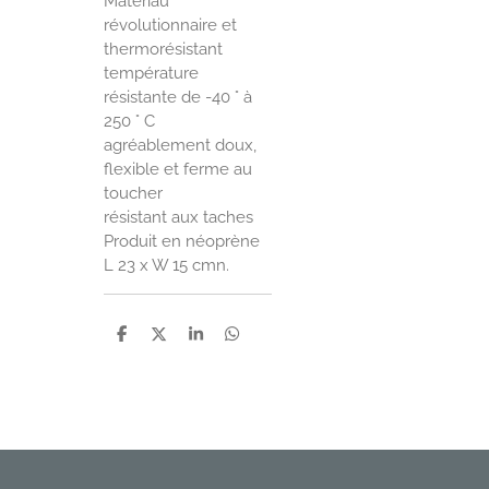
Matériau
révolutionnaire et
thermorésistant
température
résistante de -40 ° à
250 ° C
agréablement doux,
flexible et ferme au
toucher
résistant aux taches
Produit en néoprène
L 23 x W 15 cmn.
P
P
P
P
a
a
a
a
r
r
r
r
t
t
t
t
a
a
a
a
g
g
g
g
e
e
e
e
r
r
r
r