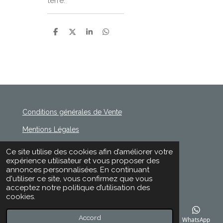
terre.
P
P
P
P
a
a
a
a
r
r
r
r
t
t
t
t
a
a
a
a
g
g
g
g
e
e
e
e
r
r
r
r
Conditions générales de Vente
Mentions Légales
Politique de Confidentialité
Ce site utilise des cookies afin d’améliorer votre
© 2020 - 2026 Rischette
expérience utilisateur et vous proposer des
Propulsé par
Webador
annonces personnalisées. En continuant
d'utiliser ce site, vous confirmez que vous
acceptez notre politique d’utilisation des
cookies.
Accord
E-mail
Téléphone
Carte
Facebook
WhatsApp