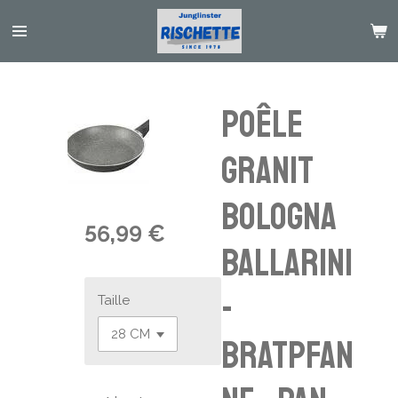
Passer
au
contenu
principal
Poêle
granit
Bologna
56,99 €
Ballarini
-
Taille
BratPfan