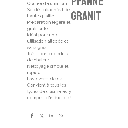
Pfanne
Coulée d’aluminium
Scellé antiadhésif de
Granit
haute qualité
Préparation légère et
gratifiante
Idéal pour une
utilisation allégée et
sans gras
Très bonne conduite
de chaleur
Nettoyage simple et
rapide
Lave-vaisselle ok
Convient à tous les
types de cuisinières, y
compris à l’induction !
P
P
P
P
a
a
a
a
r
r
r
r