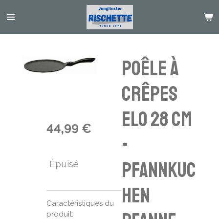
Passer
au
contenu
principal
Poêle à
Crêpes
ELO 28 cm
44,99 €
-
Pfannkuc
Épuisé
hen
Caractéristiques du
produit: