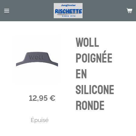
Passer
au
contenu
principal
WOLL
poignée
en
silicone
12,95 €
ronde
Épuisé