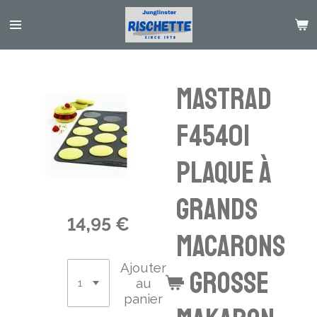
Passer
au
contenu
principal
Mastrad
F45401
Plaque À
grands
14,95 €
Macarons
Ajouter
- grosse
au
panier