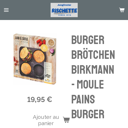
Passer
au
contenu
principal
Burger
Brötchen
Birkmann
- moule
pains
19,95 €
burger
Ajouter au
panier