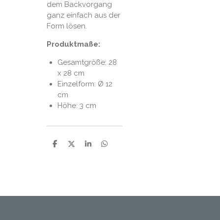
dem Backvorgang
ganz einfach aus der
Form lösen.
Produktmaße:
Gesamtgröße: 28
x 28 cm
Einzelform: Ø 12
cm
Höhe: 3 cm
P
P
P
P
a
a
a
a
r
r
r
r
t
t
t
t
a
a
a
a
g
g
g
g
e
e
e
e
r
r
r
r