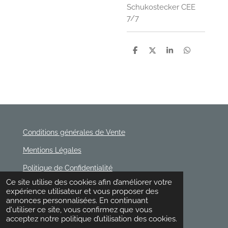
Schukostecker CEE
7/7
P
P
P
P
a
a
a
a
r
r
r
r
t
t
t
t
a
a
a
a
g
g
g
g
e
e
e
e
r
r
r
r
Conditions générales de Vente
Mentions Légales
Politique de Confidentialité
© 2020 - 2026 Rischette
Ce site utilise des cookies afin d’améliorer votre
Propulsé par
Webador
expérience utilisateur et vous proposer des
annonces personnalisées. En continuant
d'utiliser ce site, vous confirmez que vous
acceptez notre politique d’utilisation des cookies.