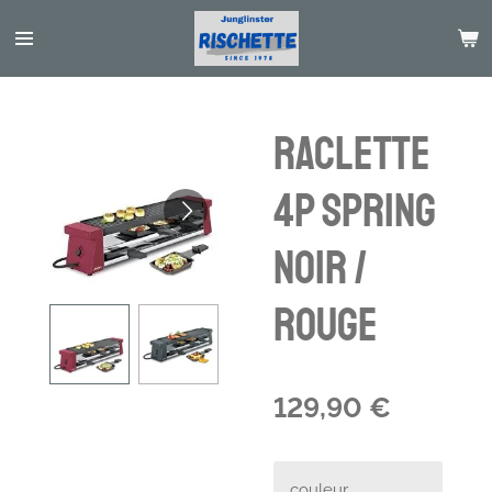
Passer
au
contenu
principal
RACLETTE
4P SPRING
NOIR /
ROUGE
129,90 €
couleur