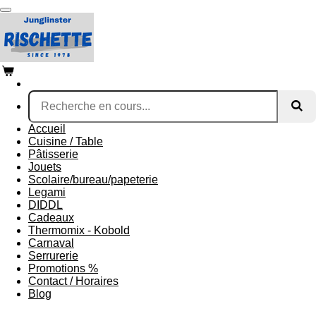
Passer
au
contenu
principal
Accueil
Cuisine / Table
Pâtisserie
Jouets
Scolaire/bureau/papeterie
Legami
DIDDL
Cadeaux
Thermomix - Kobold
Carnaval
Serrurerie
Promotions %
Contact / Horaires
Blog